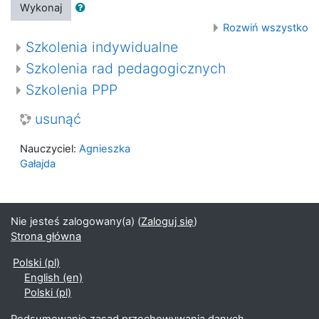
Wykonaj
Rozwiń wszystko
Szkolenia indywidualne
Szkolenia rad pedagogicznych
Szkolenia PPP
usunąć
Nauczyciel:
Agnieszka
Gałajda
Nie jesteś zalogowany(a) (
Zaloguj się
)
Strona główna
Polski ‎(pl)‎
English ‎(en)‎
Polski ‎(pl)‎